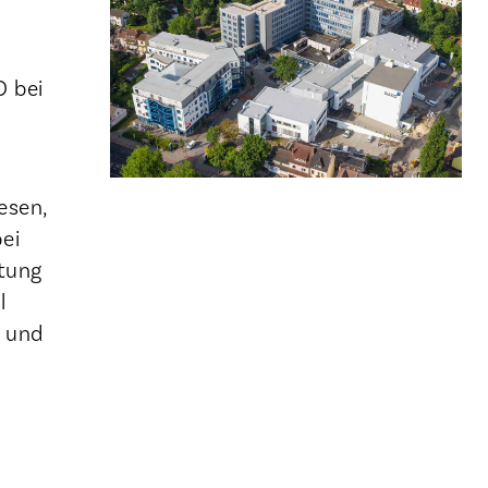
O bei
esen,
ei
itung
l
O und